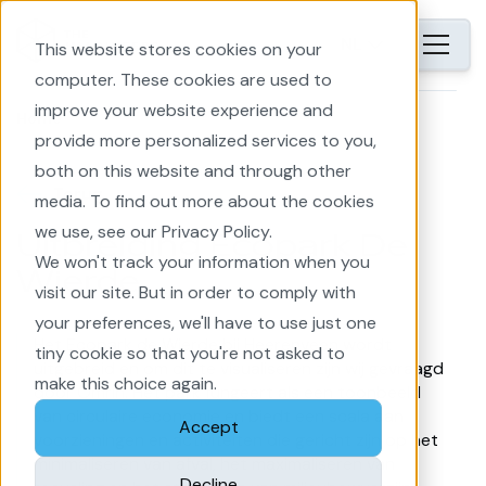
NL
This website stores cookies on your
computer. These cookies are used to
improve your website experience and
Home
provide more personalized services to you,
both on this website and through other
Terug
media. To find out more about the cookies
we use, see our Privacy Policy.
Uitbreiding Ecopark De
We won't track your information when you
Wierde
visit our site. But in order to comply with
your preferences, we'll have to use just one
Het Ecopark de Wierde bij Heerenveen wordt
tiny cookie so that you're not asked to
uitgebreid en om dit te visualiseren zijn wij gevraagd
make this choice again.
door Omrin. Het park fungeert als een toonbeeld
van circulaire economie en biedt een scala aan
Accept
voorzieningen en activiteiten die gericht zijn op het
minimaliseren van afval, het maximaliseren van
Decline