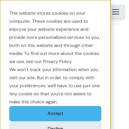
NL
This website stores cookies on your
computer. These cookies are used to
improve your website experience and
Home
EnergyPlanner
provide more personalized services to you,
both on this website and through other
media. To find out more about the cookies
we use, see our Privacy Policy.
We won't track your information when you
3D-objecten
visit our site. But in order to comply with
voor
mitigatie,
your preferences, we'll have to use just one
inrichting
en
tiny cookie so that you're not asked to
functionele
make this choice again.
voorzieningen
Accept
Decline